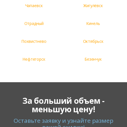
Чапаевск
Жигулёвск
Отрадный
Кинель
Похвистнево
Октябрьск
Нефтегорск
Безенчук
За больший объем -
меньшую цену!
Оставьте заявку и узнайте размер
вашей скидки!