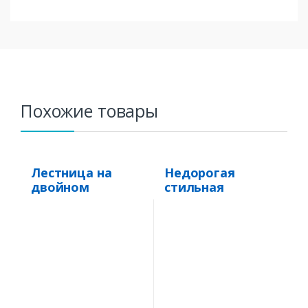
Похожие товары
Лестница на
Недорогая
двойном
стильная
косоуре Г-
винтовая
образная «ЛТ-1»
лестница на
второй этаж