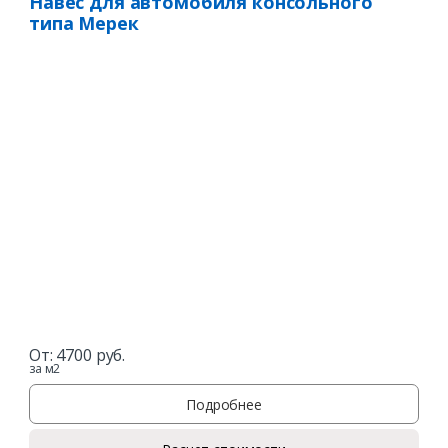
Навес для автомобиля консольного
типа Мерек
От:
4700
руб.
за м2
Подробнее