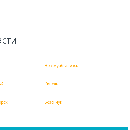
асти
ь
Новокуйбышевск
ый
Кинель
орск
Безенчук