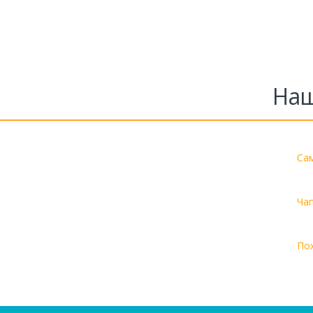
Наш
Са
Ча
По