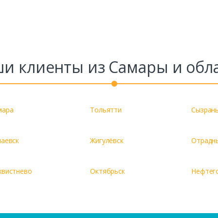
и клиенты из Самары и обл
мара
Тольятти
Сызран
паевск
Жигулёвск
Отрадн
хвистнево
Октябрьск
Нефтег